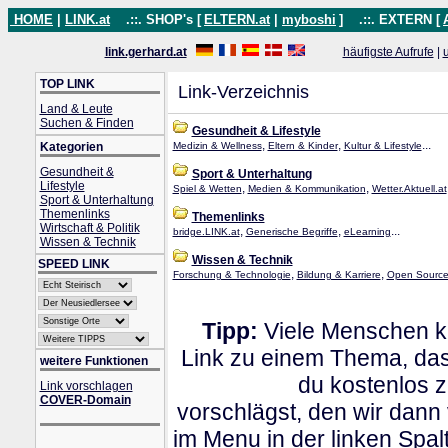
HOME
|
LINK.at
.::. SHOP's [
ELTERN.at
|
myboshi
]
.::. EXTERN [
link.gerhard.at
häufigste Aufrufe
|
TOP LINK
Link-Verzeichnis
Land & Leute
Suchen & Finden
Gesundheit & Lifestyle
,
,
...
Kategorien
Medizin & Wellness
Eltern & Kinder
Kultur & Lifestyle
Gesundheit &
Sport & Unterhaltung
Lifestyle
,
,
Spiel & Wetten
Medien & Kommunikation
Wetter.Aktuell.at
Sport & Unterhaltung
Themenlinks
Themenlinks
Wirtschaft & Politik
,
,
...
bridge.LINK.at
Generische Begriffe
eLearning
Wissen & Technik
Wissen & Technik
SPEED LINK
,
,
Forschung & Technologie
Bildung & Karriere
Open Source
Tipp:
Viele Menschen kl
Link zu einem Thema, dass
weitere Funktionen
du kostenlos 
Link vorschlagen
COVER-Domain
vorschlägst, den wir dann
im Menu in der linken Spa