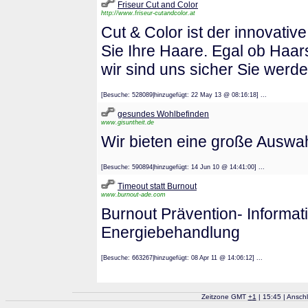
Friseur Cut and Color
http://www.friseur-cutandcolor.at
Cut & Color ist der innovativ
Sie Ihre Haare. Egal ob Haar
wir sind uns sicher Sie werd
[Besuche: 528089|hinzugefügt: 22 May 13 @ 08:16:18] ...
gesundes Wohlbefinden
www.gisuntheit.de
Wir bieten eine große Auswa
[Besuche: 590894|hinzugefügt: 14 Jun 10 @ 14:41:00] ...
Timeout statt Burnout
www.burnout-ade.com
Burnout Prävention- Informati
Energiebehandlung
[Besuche: 663267|hinzugefügt: 08 Apr 11 @ 14:06:12] ...
Zeitzone GMT
+
1
| 15:45 | Ansch