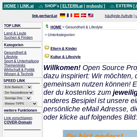
HOME
|
LINK.at
.::. SHOP's [
ELTERN.at
|
myboshi
]
.::. EXTERN [
link.gerhard.at
häufigste Aufrufe
|
TOP LINK
HOME
> Gesundheit & Lifestyle
Land & Leute
> Unterkategorien:
Suchen & Finden
Kategorien
Eltern & Kinder
Gesundheit &
Lifestyle
Kultur & Lifestyle
Sport & Unterhaltung
Themenlinks
Willkomen!
Open Source Proj
Wirtschaft & Politik
Wissen & Technik
dazu inspiriert: Wir möchten
SPEED LINK
gemeinsam nutzen können! Ein
der du kostenlos zum
jeweil
anderes Besipiel ist unsere ei
persönliche eMail Adresse, di
weitere Funktionen
oder klicke auf folgendes Bild
Link vorschlagen
COVER-Domain