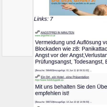
Links: 7
ANGSTFREI IN MINUTEN
www.angstfrei.co.at
Vermeidung und Auflösung vo
Blockaden wie zB: Panikattac
Angst vor der Angst,Verlusta
Prüfungsangst, Todesangst, E
[Besuche: 566493|hinzugefügt: 01 Jun 11 @ 09:31:02] ...
Ein Ort - ein Hotel - eine Präsentation
http://www.hotelcityguide.eu
Mit uns behalten Sie den Über
empfehlen ist!
[Besuche: 588710|hinzugefügt: 14 Jun 10 @ 14:56:50] ...