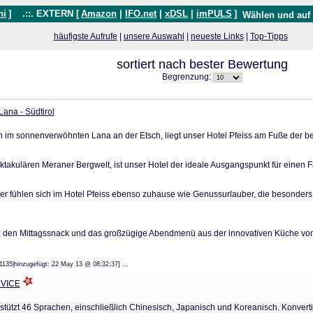
hi
]
.::. EXTERN [
Amazon
|
IFO.net
|
xDSL
|
imPULS
]
Wählen und auf
häufigste Aufrufe
|
unsere Auswahl
|
neueste Links
|
Top-Tipps
sortiert nach bester Bewertung
Begrenzung:
Lana - Südtirol
n im sonnenverwöhnten Lana an der Etsch, liegt unser Hotel Pfeiss am Fuße der 
takulären Meraner Bergwelt, ist unser Hotel der ideale Ausgangspunkt für einen 
er fühlen sich im Hotel Pfeiss ebenso zuhause wie Genussurlauber, die besonders
ck, den Mittagssnack und das großzügige Abendmenü aus der innovativen Küche v
71135|hinzugefügt: 22 May 13 @ 08:32:37] ...
RVICE
tützt 46 Sprachen, einschließlich Chinesisch, Japanisch und Koreanisch. Konvert