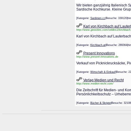
Wir bieten ganzjährig Italienisch 
Sardische Kochkurse. Kleine Grup
[Kategorie:
Sardinien.cc
|Besuche: 339120|h
Karl von Kirchbach auf Laute
http://www.geocities.com/veldes1/kirchbach
Karl von Kirchbach auf Lauterbach
[Kategorie:
Kirchbach.at
|Besuche: 289364|
Present Innovations
http://www.present-innovations.de
Verkauf von Picknickrucksäcke, Pi
[Kategorie:
Wirtschaft & Einkauf
|Besuche: 
Verlag Medien und Recht
http://www.medien-recht.com/
Die Zeitschrift für Medien- und K
Persönlichkeitsschutz – Urheberr
[Kategorie:
Bücher & Skripte
|Besuche: 3210