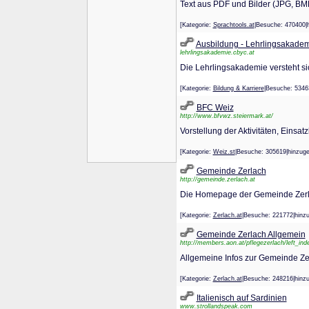
Text aus PDF und Bilder (JPG, BMP
[Kategorie:
Sprachtools.at
|Besuche: 470400
Ausbildung - Lehrlingsakade
lehrlingsakademie.cbyc.at
Die Lehrlingsakademie versteht si
[Kategorie:
Bildung & Karriere
|Besuche: 534
BFC Weiz
http://www.bfvwz.steiermark.at/
Vorstellung der Aktivitäten, Einsa
[Kategorie:
Weiz.st
|Besuche: 305619|hinz
Gemeinde Zerlach
http://gemeinde.zerlach.at
Die Homepage der Gemeinde Zerl
[Kategorie:
Zerlach.at
|Besuche: 221772|hi
Gemeinde Zerlach Allgemein
http://members.aon.at/pflegezerlach/left_ind
Allgemeine Infos zur Gemeinde Ze
[Kategorie:
Zerlach.at
|Besuche: 248216|hi
Italienisch auf Sardinien
www.strollandspeak.com