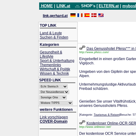
HOME
|
LINK.at
.::. SHOP's [
ELTERN.at
|
mybos
link.gerhard.at
TOP LINK
Land & Leute
Suchen & Finden
Kategorien
Das Genusshotel Pfeiss*** in 
Gesundheit &
http://www.pfeiss.com/
Lifestyle
Eingebettet in einen großen Garte
Sport & Unterhaltung
Vigiljoch.
Themenlinks
Wirtschaft & Politik
Umgeben von den Gipfeln der spek
Wissen & Technik
Alpen.
SPEED LINK
Unternehmungslustige Aktivurlaub
Freibad schätzen.
Genießen Sie unser Vitalfrühstü
unseres Genusshotels Pfeiss.
weitere Funktionen
[Kategorie:
Tourismus & Reisen
|Besuche: 5
Link vorschlagen
COVER-Domain
Kostenloser Online-OCR-SE
http://www.onlineocr.net/
Der kostenlose OCR Service unters