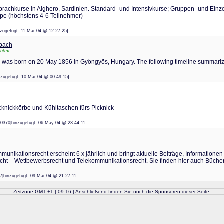
Sprachkurse in Alghero, Sardinien. Standard- und Intensivkurse; Gruppen- und Einz
pe (höchstens 4-6 Teilnehmer)
inzugefügt: 11 Mar 04 @ 12:27:25] ...
rbach
.html
 was born on 20 May 1856 in Gyöngyös, Hungary. The following timeline summariz
hinzugefügt: 10 Mar 04 @ 00:49:15] ...
cknickkörbe und Kühltaschen fürs Picknick
220370|hinzugefügt: 06 May 04 @ 23:44:11] ...
ommunikationsrecht erscheint 6 x jährlich und bringt aktuelle Beiträge, Informati
echt – Wettbewerbsrecht und Telekommunikationsrecht. Sie finden hier auch Büche
87|hinzugefügt: 09 Mar 04 @ 21:27:11] ...
Zeitzone GMT
+
1
| 09:16 | Anschließend finden Sie noch die Sponsoren dieser Seite.