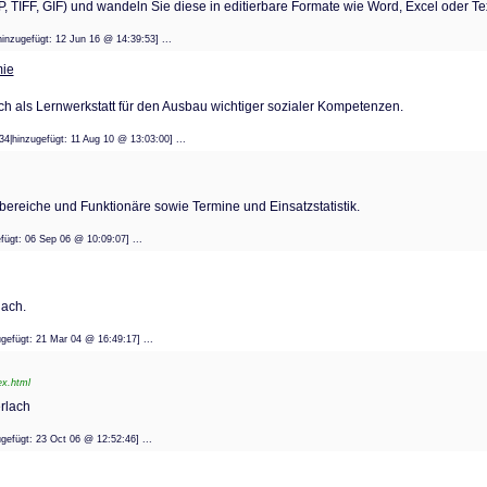
, TIFF, GIF) und wandeln Sie diese in editierbare Formate wie Word, Excel oder Te
|hinzugefügt: 12 Jun 16 @ 14:39:53] ...
mie
ch als Lernwerkstatt für den Ausbau wichtiger sozialer Kompetenzen.
634|hinzugefügt: 11 Aug 10 @ 13:03:00] ...
tzbereiche und Funktionäre sowie Termine und Einsatzstatistik.
ugefügt: 06 Sep 06 @ 10:09:07] ...
ach.
nzugefügt: 21 Mar 04 @ 16:49:17] ...
ex.html
rlach
nzugefügt: 23 Oct 06 @ 12:52:46] ...