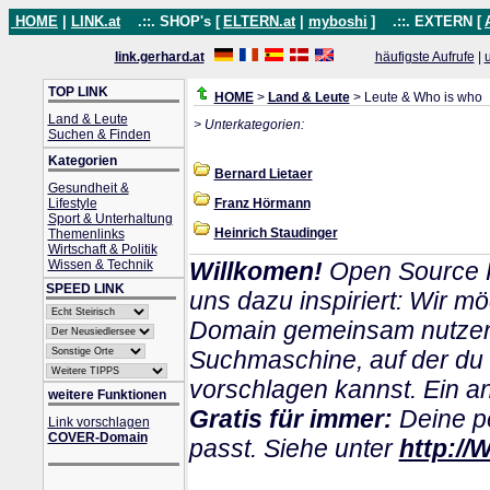
HOME
|
LINK.at
.::. SHOP's [
ELTERN.at
|
myboshi
]
.::. EXTERN [
link.gerhard.at
häufigste Aufrufe
|
TOP LINK
HOME
>
Land & Leute
> Leute & Who is who
Land & Leute
> Unterkategorien:
Suchen & Finden
Kategorien
Bernard Lietaer
Gesundheit &
Lifestyle
Franz Hörmann
Sport & Unterhaltung
Heinrich Staudinger
Themenlinks
Wirtschaft & Politik
Wissen & Technik
Willkomen!
Open Source P
SPEED LINK
uns dazu inspiriert: Wir m
Domain gemeinsam nutzen k
Suchmaschine, auf der du
vorschlagen kannst. Ein and
weitere Funktionen
Gratis für immer:
Deine pe
Link vorschlagen
COVER-Domain
passt. Siehe unter
http://