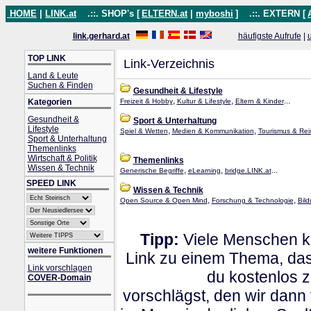
HOME
|
LINK.at
.::. SHOP's [
ELTERN.at
|
myboshi
]
.::. EXTERN [
link.gerhard.at
häufigste Aufrufe
|
TOP LINK
Link-Verzeichnis
Land & Leute
Suchen & Finden
Gesundheit & Lifestyle
,
,
...
Kategorien
Freizeit & Hobby
Kultur & Lifestyle
Eltern & Kinder
Gesundheit &
Sport & Unterhaltung
Lifestyle
,
,
Spiel & Wetten
Medien & Kommunikation
Tourismus & Rei
Sport & Unterhaltung
Themenlinks
Wirtschaft & Politik
Themenlinks
Wissen & Technik
,
,
...
Generische Begriffe
eLearning
bridge.LINK.at
SPEED LINK
Wissen & Technik
,
,
Open Source & Open Mind
Forschung & Technologie
Bild
Tipp:
Viele Menschen kl
weitere Funktionen
Link zu einem Thema, dass
Link vorschlagen
du kostenlos 
COVER-Domain
vorschlägst, den wir dann