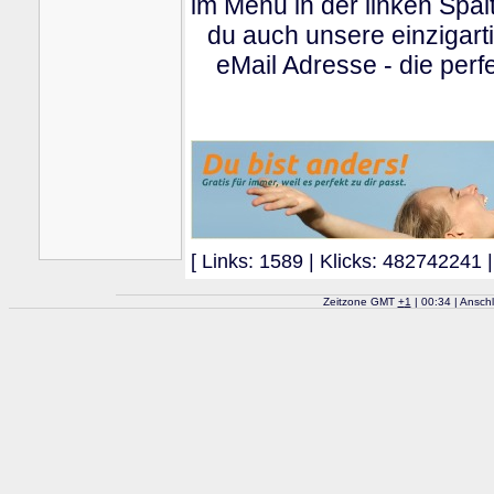
im Menu in der linken Spa
du auch unsere einzigart
eMail Adresse - die perfe
[ Links: 1589 | Klicks: 482742241 |
Zeitzone GMT
+
1
| 00:34 | Ansch