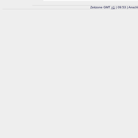
Zeitzone GMT
+
1
| 09:53 | Ansch