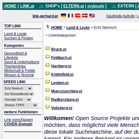
HOME
|
LINK.at
.::. SHOP's [
ELTERN.at
|
myboshi
]
.::. EXTERN [
link.gerhard.at
häufigste Aufrufe
|
TOP LINK
HOME
>
Land & Leute
> Echt Steirisch
Land & Leute
> Unterkategorien:
Suchen & Finden
Kategorien
Bruck.st
Gesundheit &
Lifestyle
Feldbach.st
Sport & Unterhaltung
Hartberg.st
Themenlinks
Wirtschaft & Politik
Knittelfeld.st
Wissen & Technik
SPEED LINK
Leoben.st
Muerzzuschlag.st
Radkersburg.st
Voitsberg.st
weitere Funktionen
Willkomen!
Open Source Projekte un
Link vorschlagen
möchten, dass möglichst viele Mensch
COVER-Domain
diese lokale Suchmaschine, auf der 
kannst. Ein anderes Besipiel ist unser