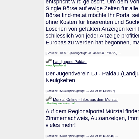
entspricht wird gelöscht. Um dem Vorbi
Single Börse auf ewige Zeiten für al
Börse find-me.at möchte Ihr Portal 
ohne Kosten für Inserenten und Suchen
Löschen von gefakten Anzeigen kein P
schliesslich von jeder Anzeige profiti
Europas zu werden hat begonnen, mach
[Besuche: 1005013|hinzugefügt: 28 Jan 09 @ 16:02:22] ...
Landjugend Paldau
www.ljpaldau.at
Der Jugendverein LJ - Paldau (Landjug
Neuigkeiten
[Besuche: 522485|hinzugefügt: 10 Jul 06 @ 13:49:37] ...
Mürztal Online - Infos aus dem Mürztal
http://my.webinform.at
Auf dem Regionalportal Mürztal finde
Zimmernachweis, Autoanzeigen, Immob
vieles mehr!
[Besuche: 537857|hinzugefügt: 10 Jul 06 @ 11:29:48] ...