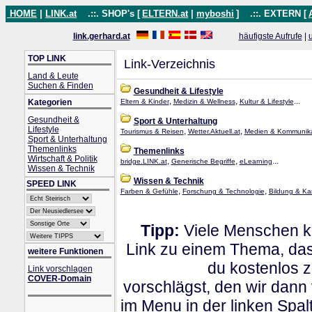
HOME
|
LINK.at
.::. SHOP's [
ELTERN.at
|
myboshi
]
.::. EXTERN [
link.gerhard.at
häufigste Aufrufe
|
TOP LINK
Link-Verzeichnis
Land & Leute
Suchen & Finden
Gesundheit & Lifestyle
,
,
...
Kategorien
Eltern & Kinder
Medizin & Wellness
Kultur & Lifestyle
Gesundheit &
Sport & Unterhaltung
Lifestyle
,
,
Tourismus & Reisen
Wetter.Aktuell.at
Medien & Kommunika
Sport & Unterhaltung
Themenlinks
Themenlinks
Wirtschaft & Politik
,
,
...
bridge.LINK.at
Generische Begriffe
eLearning
Wissen & Technik
Wissen & Technik
SPEED LINK
,
,
Farben & Gefühle
Forschung & Technologie
Bildung & Kar
Tipp:
Viele Menschen kl
Link zu einem Thema, dass
weitere Funktionen
du kostenlos 
Link vorschlagen
COVER-Domain
vorschlägst, den wir dann
im Menu in der linken Spa