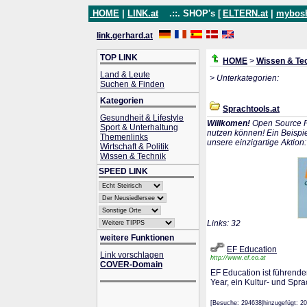
HOME
|
LINK.at
.::. SHOP's [
ELTERN.at
|
mybos
link.gerhard.at
TOP LINK
HOME
>
Wissen & Te
Land & Leute
> Unterkategorien:
Suchen & Finden
Kategorien
Sprachtools.at
Gesundheit & Lifestyle
Willkomen!
Open Source P
Sport & Unterhaltung
nutzen können! Ein Beispie
Themenlinks
unsere einzigartige Aktion
Wirtschaft & Politik
Wissen & Technik
SPEED LINK
Links: 32
weitere Funktionen
EF Education
Link vorschlagen
http://www.ef.co.at
COVER-Domain
EF Education ist führend
Year, ein Kultur- und Spr
[Besuche: 294638|hinzugefügt