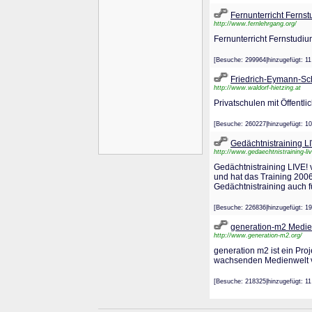
Fernunterricht Ferns
http://www.fernlehrgang.org/
Fernunterricht Fernstudi
[Besuche: 299964|hinzugefügt:
Friedrich-Eymann-Sch
http://www.waldorf-hietzing.at
Privatschulen mit Öffentl
[Besuche: 260227|hinzugefügt
Gedächtnistraining L
http://www.gedaechtnistraining-li
Gedächtnistraining LIVE! 
und hat das Training 2006
Gedächtnistraining auch f
[Besuche: 226836|hinzugefügt
generation-m2 Medie
http://www.generation-m2.org/
generation m2 ist ein Pro
wachsenden Medienwelt v
[Besuche: 218325|hinzugefügt: