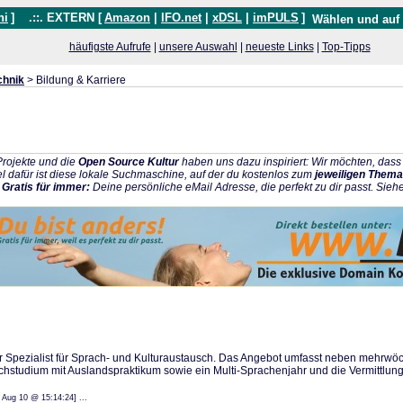
hi
]
.::. EXTERN [
Amazon
|
IFO.net
|
xDSL
|
imPULS
]
Wählen und auf
häufigste Aufrufe
|
unsere Auswahl
|
neueste Links
|
Top-Tipps
chnik
> Bildung & Karriere
rojekte und die
Open Source Kultur
haben uns dazu inspiriert: Wir möchten, da
l dafür ist diese lokale Suchmaschine, auf der du kostenlos zum
jeweiligen Thema
:
Gratis für immer:
Deine persönliche eMail Adresse, die perfekt zu dir passt. Sieh
er Spezialist für Sprach- und Kulturaustausch. Das Angebot umfasst neben mehrwö
achstudium mit Auslandspraktikum sowie ein Multi-Sprachenjahr und die Vermittlung 
: 20 Aug 10 @ 15:14:24] ...