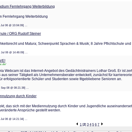
tudium Fernlehrgang Weiterbildung
um Fernlehrgang Weiterbildung
 11 Jul 06 @ 10:04:09] ...
ule / ORG Rudolf Steiner
ichkeitsrecht und Matura; Schwerpunkt Sprachen & Musik; 8 Jahre Pflichtschule u
: 10 Jul 06 @ 14:46:09] ...
IVE!
ve.de/
via Webcam ist das Internet-Angebot des Gedächtnistrainers Lothar Groß. Er ist zer
 aus seiner Tätigkeit als Unternehmensberater entwickelt, zunächst für karriereorie
ür erfolgsorientierte Schüler und Studenten sowie fitgebliebene Senioren an.
: 19 Sep 08 @ 08:21:38] ...
nnutzung durch Kinder
jekt, das sich mit der Mediennutzung durch Kinder und Jugendliche auseinandersetz
eränderte Ansprüche gestellt werden.
 11 Jul 06 @ 14:21:34] ...
1
[
2
]
3
4
5
6
7