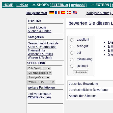
HOME
|
LINK.at
.::. SHOP's [
ELTERN.at
|
myboshi
]
.::. EXTERN [
link.gerhard.at
häufigste Aufrufe
|
TOP LINK
bewerten Sie diesen L
Land & Leute
Suchen & Finden
Kategorien
exzellent
Die
Gesundheit & Lifestyle
sehr gut
Bit
Sport & Unterhaltung
Bit
Themenlinks
gut
Wirtschaft & Politik
Sie
Wissen & Technik
mittelmäßig
SPEED LINK
schlecht
derzeitige Bewertung
weitere Funktionen
durchschnittliche Bewertung
Link vorschlagen
Anzahl der Stimmen
COVER-Domain