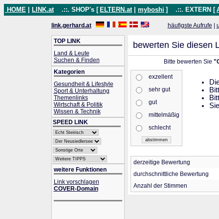
HOME
|
LINK.at
.::. SHOP's [
ELTERN.at
|
myboshi
]
.::. EXTERN [
link.gerhard.at
häufigste Aufrufe
|
TOP LINK
bewerten Sie diesen L
Land & Leute
Suchen & Finden
Bitte bewerten Sie
"
Kategorien
exzellent
Die
Gesundheit & Lifestyle
sehr gut
Bit
Sport & Unterhaltung
Bit
Themenlinks
gut
Wirtschaft & Politik
Sie
Wissen & Technik
mittelmäßig
SPEED LINK
schlecht
derzeitige Bewertung
weitere Funktionen
durchschnittliche Bewertung
Link vorschlagen
Anzahl der Stimmen
COVER-Domain