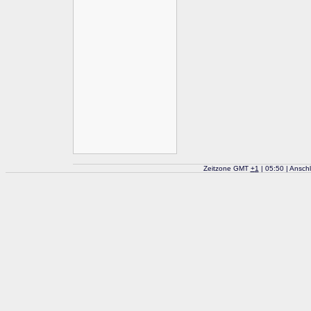
Zeitzone GMT
+
1
| 05:50 | Ansch