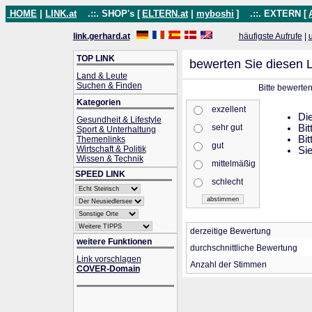
HOME
|
LINK.at
.::. SHOP's [
ELTERN.at
|
myboshi
]
.::. EXTERN [
link.gerhard.at
häufigste Aufrufe
|
TOP LINK
bewerten Sie diesen L
Land & Leute
Suchen & Finden
Bitte bewerte
Kategorien
exzellent
Die
Gesundheit & Lifestyle
sehr gut
Bit
Sport & Unterhaltung
Bit
Themenlinks
gut
Wirtschaft & Politik
Sie
Wissen & Technik
mittelmäßig
SPEED LINK
schlecht
derzeitige Bewertung
weitere Funktionen
durchschnittliche Bewertung
Link vorschlagen
Anzahl der Stimmen
COVER-Domain